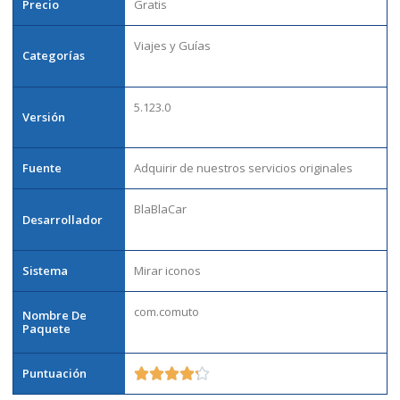
Precio
Gratis
Viajes y Guías
Categorías
5.123.0
Versión
Fuente
Adquirir de nuestros servicios originales
BlaBlaCar
Desarrollador
Sistema
Mirar iconos
com.comuto
Nombre De
Paquete
Puntuación




