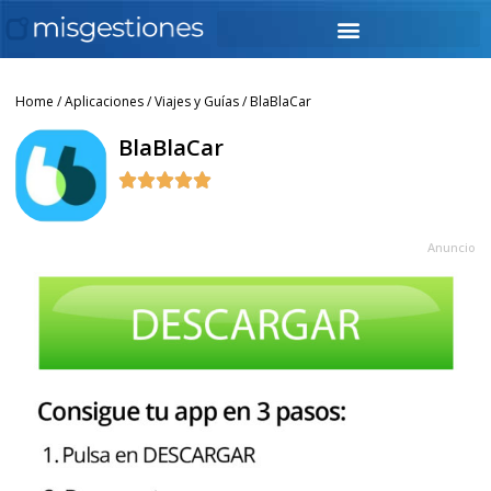
Home
/
Aplicaciones
/
Viajes y Guías
/ BlaBlaCar
BlaBlaCar





Anuncio