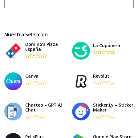
Nuestra Selección
Domino’s Pizza
La Cuponera
España
Rated
Rated
0
0
out
out
of
of
5
Canva
Revolut
5
Rated
Rated
0
0
out
out
of
of
Chatteo – GPT Al
Sticker.ly – Sticker
5
5
Chat
Maker
Rated
Rated
0
0
out
out
of
of
PelisPlus
Google Play Store