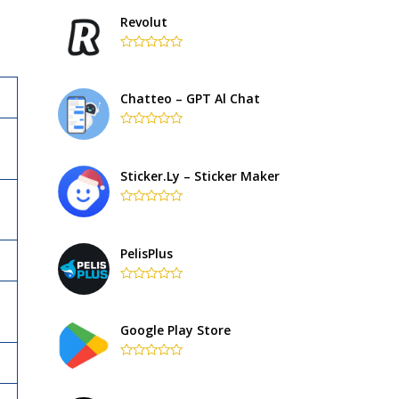
out
of
Revolut
5
Rated
0
out
of
Chatteo – GPT Al Chat
5
Rated
0
out
of
Sticker.ly – Sticker Maker
5
Rated
0
out
of
PelisPlus
5
Rated
0
out
of
Google Play Store
5
Rated
0
out