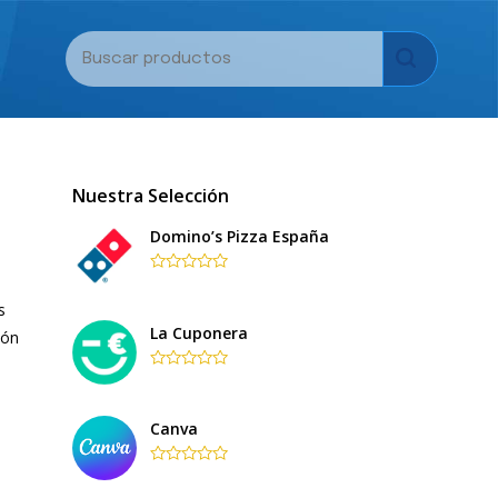
Nuestra Selección
Domino’s Pizza España
Rated
0
s
out
of
La Cuponera
ión
5
Rated
0
out
of
Canva
5
Rated
0