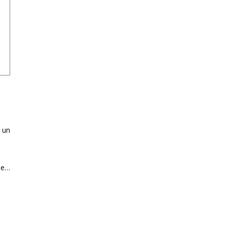
 un
he…