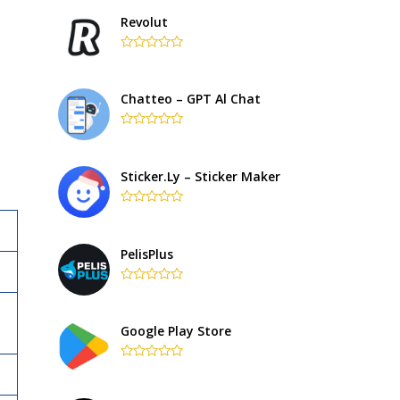
out
of
Revolut
5
Rated
0
out
of
Chatteo – GPT Al Chat
5
Rated
0
out
of
Sticker.ly – Sticker Maker
5
Rated
0
out
of
PelisPlus
5
Rated
0
out
of
Google Play Store
5
Rated
0
out