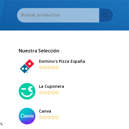
Nuestra Selección
Domino’s Pizza España
Rated
0
out
of
La Cuponera
5
Rated
0
out
of
Canva
5
s,
Rated
0