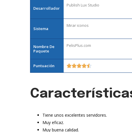
Publish Lux Studio
Desarrollador
Mirar iconos
Sistema
PelisPlus.com
Nombre De
Paquete
Puntuación





Característica
Tiene unos excelentes servidores.
Muy eficaz.
Muy buena calidad.