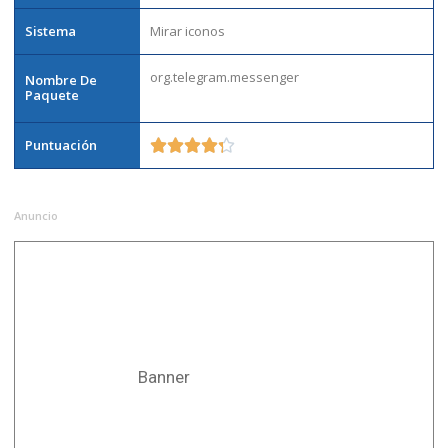
Sistema
Mirar iconos
org.telegram.messenger
Nombre De
Paquete
Puntuación





Anuncio
Banner