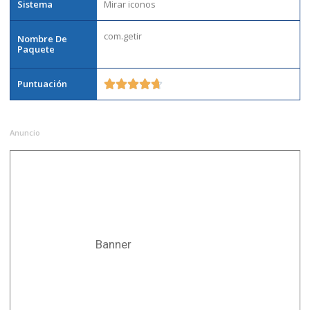
Sistema
Mirar iconos
com.getir
Nombre De
Paquete
Puntuación





Anuncio
Banner