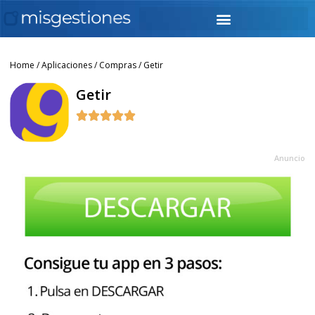
Home
/
Aplicaciones
/
Compras
/ Getir
Getir





Anuncio