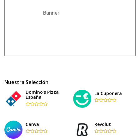
Banner
Nuestra Selección
Domino’s Pizza
La Cuponera
España
Rated
Rated
0
0
out
out
of
of
5
Canva
Revolut
5
Rated
Rated