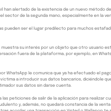
ivil han alertado de la existencia de un nuevo método d
l sector de la segunda mano, especialmente en la vent
mas pueden ser el lugar predilecto para muchos estafad
ma muestra su interés por un objeto que otro usuario es
nversación fuera de la plataforma, por ejemplo, en Whats
por WhatsApp le comunica que ya ha efectuado el pago y
víctima a introducir sus datos bancarios, diciéndole q
 timador sus datos sin darse cuenta.
las peticiones de salir de la aplicación para realizar 
udulento y, además, no quedará constancia de la venta
ras acordar una transacción en Vinted o Wallapop te pi