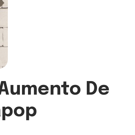
n Aumento De
apop