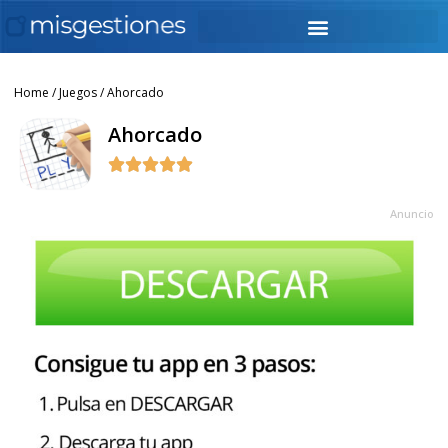
Home
/
Juegos
/ Ahorcado
Ahorcado





Anuncio