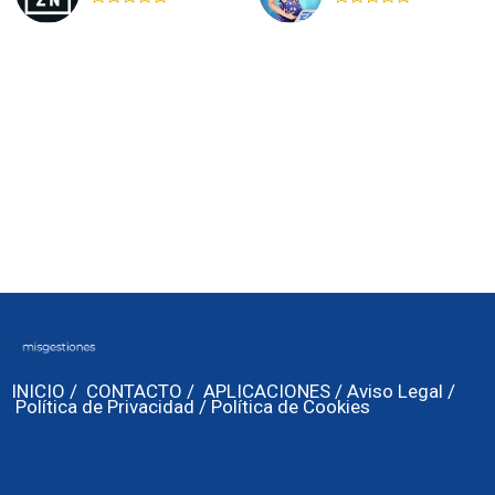
Rated
Rated
0
0
out
out
of
of
5
5
INICIO
/
CONTACTO
/
APLICACIONES
/
Aviso Legal
/
Política de Privacidad
/
Política de Cookies