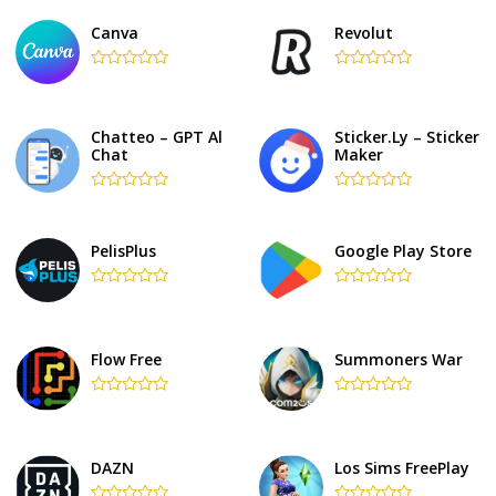
out
of
of
5
Canva
Revolut
5
Rated
Rated
0
0
out
out
of
of
Chatteo – GPT Al
Sticker.ly – Sticker
5
5
Chat
Maker
Rated
Rated
0
0
out
out
of
of
PelisPlus
Google Play Store
5
5
Rated
Rated
0
0
out
out
of
of
5
5
Flow Free
Summoners War
Rated
Rated
0
0
out
out
of
of
5
5
DAZN
Los Sims FreePlay