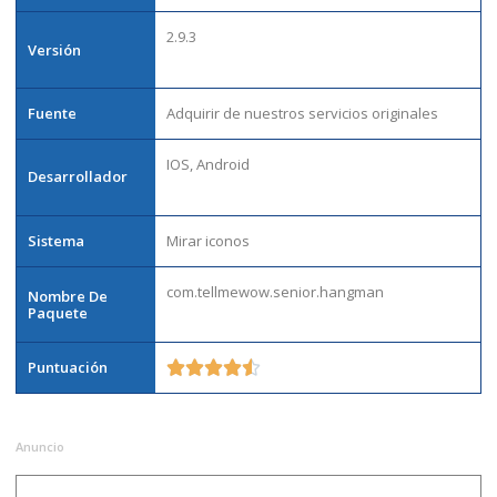
2.9.3
Versión
Fuente
Adquirir de nuestros servicios originales
IOS, Android
Desarrollador
Sistema
Mirar iconos
com.tellmewow.senior.hangman
Nombre De
Paquete
Puntuación





Anuncio