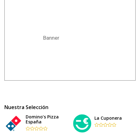
Banner
Nuestra Selección
Domino’s Pizza
La Cuponera
España
Rated
Rated
0
0
out