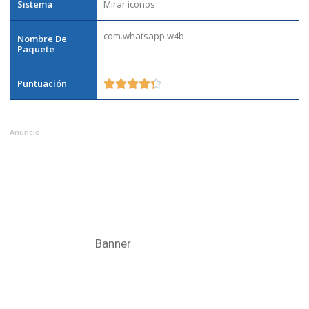
Sistema
Mirar iconos
com.whatsapp.w4b
Nombre De
Paquete
Puntuación





Anuncio
Banner