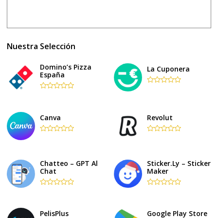
Nuestra Selección
Domino’s Pizza
La Cuponera
España
Rated
Rated
0
0
out
out
of
of
5
Canva
Revolut
5
Rated
Rated
0
0
out
out
of
of
Chatteo – GPT Al
Sticker.ly – Sticker
5
5
Chat
Maker
Rated
Rated
0
0
out
out
of
of
PelisPlus
Google Play Store
5
5