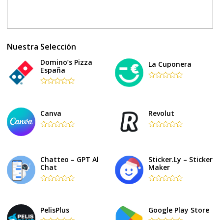
Nuestra Selección
Domino’s Pizza
La Cuponera
España
Rated
Rated
0
0
out
out
of
of
5
Canva
Revolut
5
Rated
Rated
0
0
out
out
of
of
Chatteo – GPT Al
Sticker.ly – Sticker
5
5
Chat
Maker
Rated
Rated
0
0
out
out
of
of
PelisPlus
Google Play Store
5
5