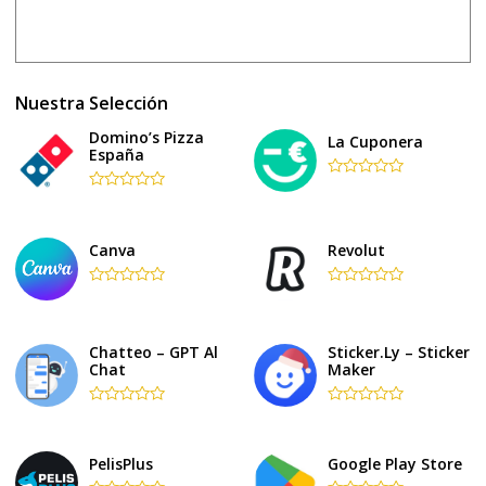
Nuestra Selección
Domino’s Pizza
La Cuponera
España
Rated
Rated
0
0
out
out
of
of
5
Canva
Revolut
5
Rated
Rated
0
0
out
out
of
of
Chatteo – GPT Al
Sticker.ly – Sticker
5
5
Chat
Maker
Rated
Rated
0
0
out
out
of
of
PelisPlus
Google Play Store
5
5