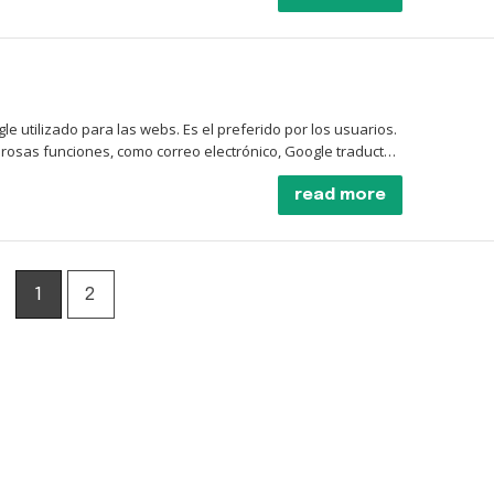
tar vinculado a un número de teléfono. No obstante, podrá
et, entre otros.
 utilizado para las webs. Es el preferido por los usuarios.
osas funciones, como correo electrónico, Google traductor
read more
r miles de páginas dónde obtendrá toda la información que
académico para estudiantes o investigadores en el que se
cter científico.
1
2