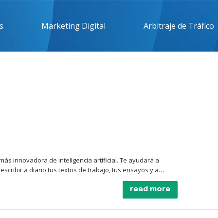
s
Marketing Digital
Arbitraje de Tráfico
más innovadora de inteligencia artificial. Te ayudará a
cribir a diario tus textos de trabajo, tus ensayos y a
nversa contigo, contesta cualquier pregunta que tengas con
inteligencia artificial gracias a la introducción de masivas
read more
n ayuda para
labores de redacción, creación de contenido,
omercialización. Puede ayudarte en tu trabajo, haciéndote
 En el sector de la atención al cliente es especialmente