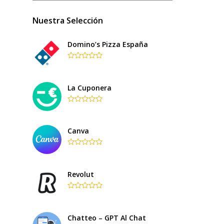
Nuestra Selección
Domino’s Pizza España
Rated
0
out
of
La Cuponera
5
Rated
0
out
of
Canva
5
Rated
0
out
of
Revolut
5
Rated
0
out
of
Chatteo – GPT Al Chat
5