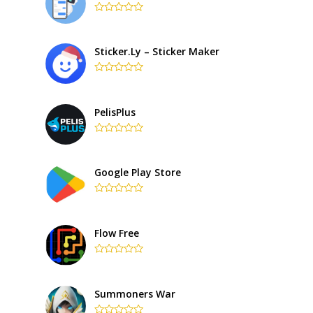
Rated
0
out
of
Sticker.ly – Sticker Maker
5
Rated
0
out
of
PelisPlus
5
Rated
0
out
of
Google Play Store
5
Rated
0
out
of
Flow Free
5
Rated
0
out
of
Summoners War
5