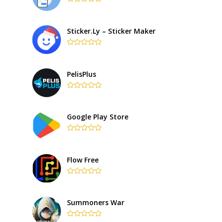
Rated
0
out
of
Sticker.ly – Sticker Maker
5
Rated
0
out
of
PelisPlus
5
Rated
0
out
of
Google Play Store
5
Rated
0
out
of
Flow Free
5
Rated
0
out
of
Summoners War
5