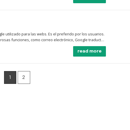
tar vinculado a un número de teléfono. No obstante, podrá
et, entre otros.
 utilizado para las webs. Es el preferido por los usuarios.
osas funciones, como correo electrónico, Google traductor
read more
r miles de páginas dónde obtendrá toda la información que
académico para estudiantes o investigadores en el que se
cter científico.
1
2