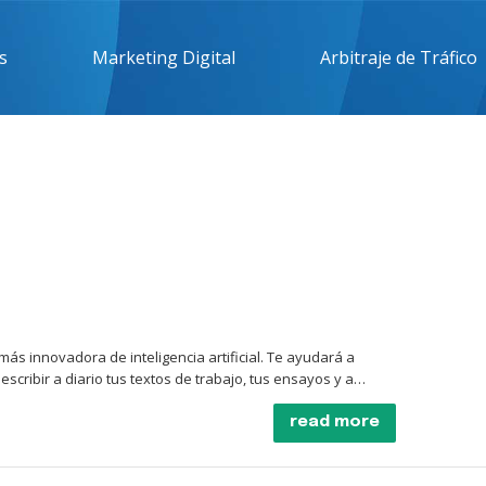
s
Marketing Digital
Arbitraje de Tráfico
más innovadora de inteligencia artificial. Te ayudará a
cribir a diario tus textos de trabajo, tus ensayos y a
nversa contigo, contesta cualquier pregunta que tengas con
inteligencia artificial gracias a la introducción de masivas
read more
n ayuda para
labores de redacción, creación de contenido,
omercialización. Puede ayudarte en tu trabajo, haciéndote
 En el sector de la atención al cliente es especialmente