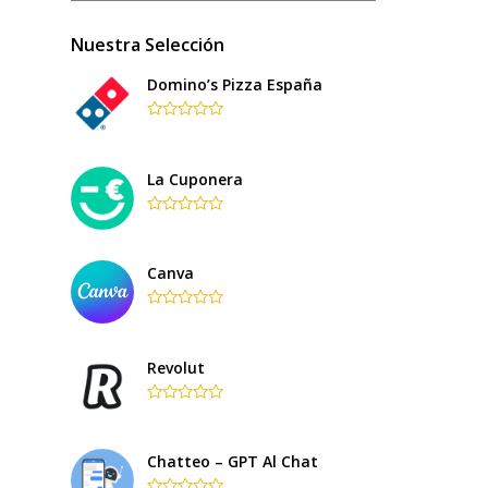
Nuestra Selección
Domino’s Pizza España
Rated
0
out
of
La Cuponera
5
Rated
0
out
of
Canva
5
Rated
0
out
of
Revolut
5
Rated
0
out
of
Chatteo – GPT Al Chat
5