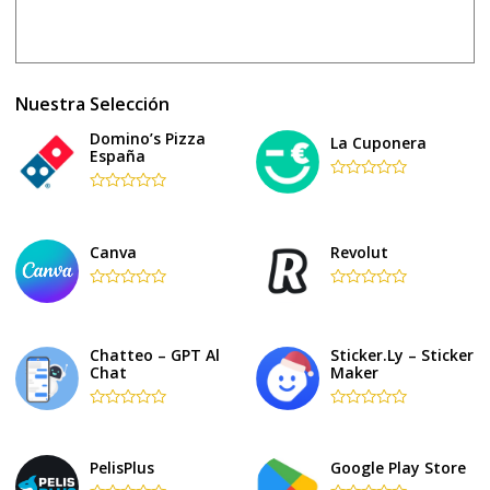
Nuestra Selección
Domino’s Pizza
La Cuponera
España
Rated
Rated
0
0
out
out
of
of
5
Canva
Revolut
5
Rated
Rated
0
0
out
out
of
of
Chatteo – GPT Al
Sticker.ly – Sticker
5
5
Chat
Maker
Rated
Rated
0
0
out
out
of
of
PelisPlus
Google Play Store
5
5