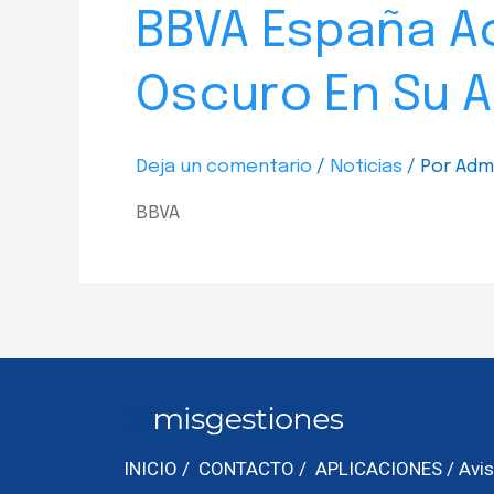
BBVA España A
Oscuro En Su A
Deja un comentario
/
Noticias
/ Por
Adm
BBVA
INICIO
/
CONTACTO
/
APLICACIONES
/
Avis