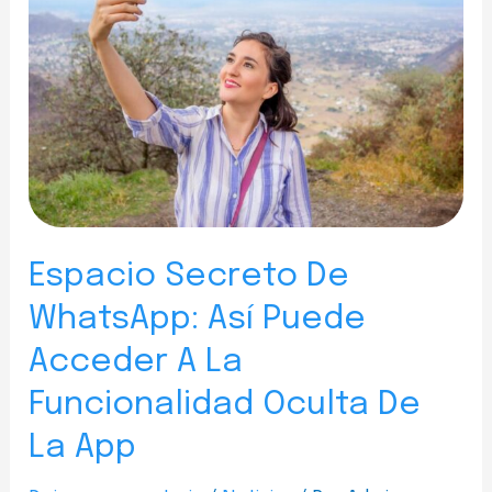
Espacio Secreto De
WhatsApp: Así Puede
Acceder A La
Funcionalidad Oculta De
La App