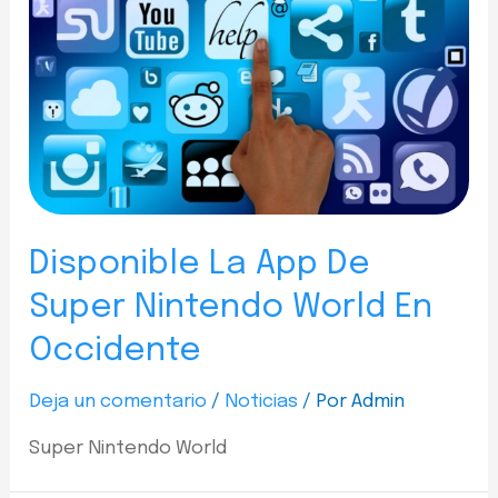
Disponible La App De
Super Nintendo World En
Occidente
Deja un comentario
/
Noticias
/ Por
Admin
Super Nintendo World