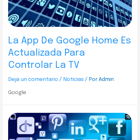
La App De Google Home Es
Actualizada Para
Controlar La TV
Deja un comentario
/
Noticias
/ Por
Admin
Google