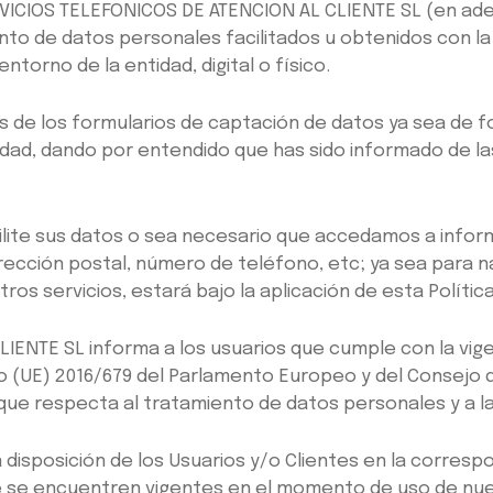
RVICIOS TELEFONICOS DE ATENCION AL CLIENTE SL (en adel
nto de datos personales facilitados u obtenidos con la 
torno de la entidad, digital o físico.
os de los formularios de captación de datos ya sea de f
cidad, dando por entendido que has sido informado de las
lite sus datos o sea necesario que accedamos a inform
irección postal, número de teléfono, etc; ya sea para 
s servicios, estará bajo la aplicación de esta Política
IENTE SL informa a los usuarios que cumple con la vig
(UE) 2016/679 del Parlamento Europeo y del Consejo de 
que respecta al tratamiento de datos personales y a la 
 disposición de los Usuarios y/o Clientes en la corresp
ue se encuentren vigentes en el momento de uso de nue